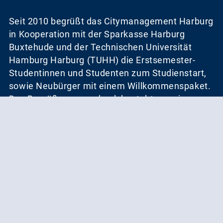
Seit 2010 begrüßt das Citymanagement Harburg
in Kooperation mit der Sparkasse Harburg
Buxtehude und der Technischen Universität
Hamburg Harburg (TUHH) die Erstsemester-
Studentinnen und Studenten zum Studienstart,
sowie Neubürger mit einem Willkommenspaket.
Das Begrüßungsgeschenk besteht aus einer
exklusiv und streng limitierten LKW-
Planentasche im Harburg Design, die mit
praktischen Utensilien für den Unialltag und
interessanten Informationsmaterialen für das
Studentenleben gefüllt ist. Ein Highlight des
Willkommenspaketes ist das SPARBuch - ein
Gutscheinbuch im Westentaschenformat mit
abwechslungsreichen Vorteilsangeboten aus
den Bereichen Gastronomie, Einkaufen, Kultur,