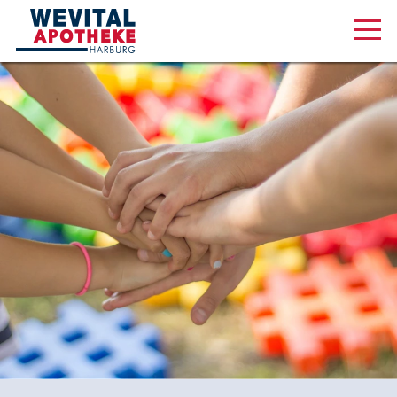
Aktuelles & Angebote
Unsere Serviceleistungen
Über uns
Karriere
Online Shop
Am Wall 1, 21073 Hamburg
040 320 27 18 88