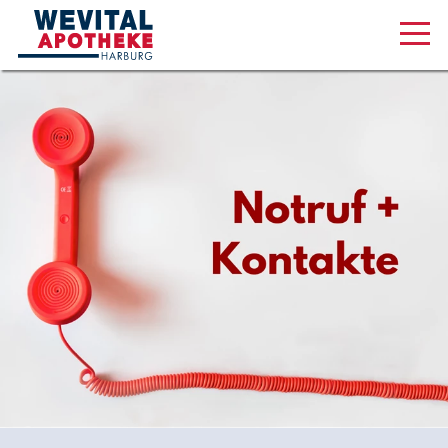
Aktuelles & Angebote
Unsere Serviceleistungen
Über uns
Karriere
Online Shop
Am Wall 1, 21073 Hamburg
040 320 27 18 88