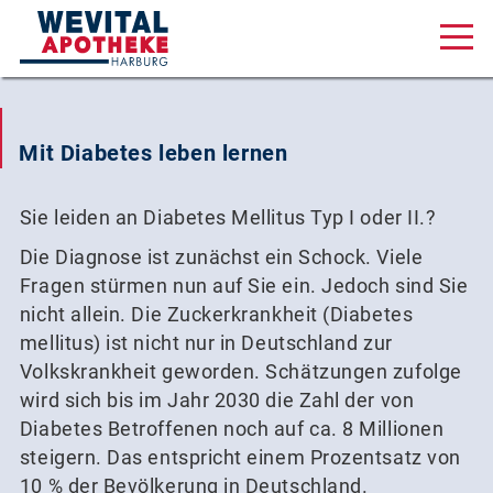
Aktuelles & Angebote
Mit Diabetes leben lernen
Unsere Serviceleistungen
Über uns
Sie leiden an Diabetes Mellitus Typ I oder II.?
Karriere
Die Diagnose ist zunächst ein Schock. Viele
Fragen stürmen nun auf Sie ein. Jedoch sind Sie
Online Shop
nicht allein. Die Zuckerkrankheit (Diabetes
mellitus) ist nicht nur in Deutschland zur
Volkskrankheit geworden. Schätzungen zufolge
wird sich bis im Jahr 2030 die Zahl der von
Diabetes Betroffenen noch auf ca. 8 Millionen
Am Wall 1, 21073 Hamburg
steigern. Das entspricht einem Prozentsatz von
040 320 27 18 88
10 % der Bevölkerung in Deutschland.