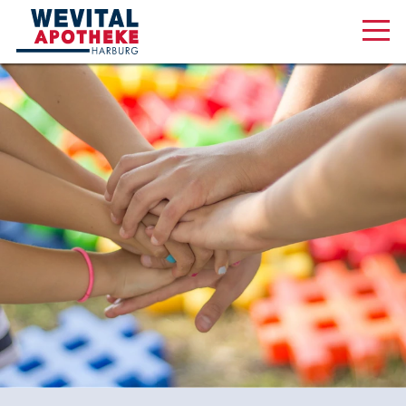
Aktuelles & Angebote
Unsere Serviceleistungen
Über uns
Karriere
Online Shop
Am Wall 1, 21073 Hamburg
040 320 27 18 88